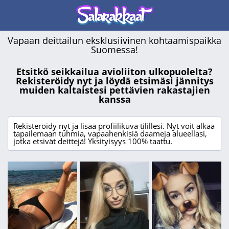
Vapaan deittailun eksklusiivinen kohtaamispaikka
Suomessa!
Etsitkö seikkailua avioliiton ulkopuolelta?
Rekisteröidy nyt ja löydä etsimäsi jännitys
muiden kaltaistesi pettävien rakastajien
kanssa
Rekisteröidy nyt ja lisää profiilikuva tilillesi. Nyt voit alkaa
tapailemaan tuhmia, vapaahenkisiä daameja alueellasi,
jotka etsivät deittejä! Yksityisyys 100% taattu.